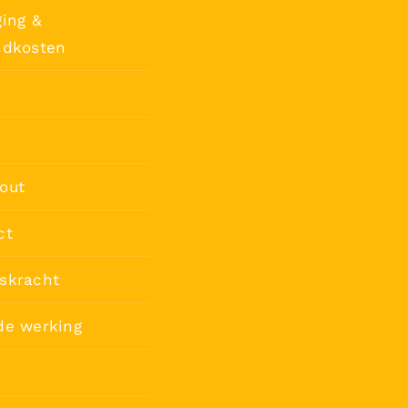
ing &
ndkosten
out
ct
skracht
de werking