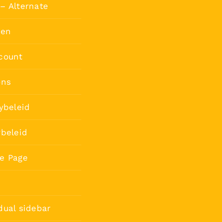
– Alternate
ten
count
ons
ybeleid
rbeleid
e Page
dual sidebar