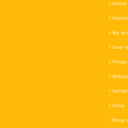
Home 
Klach
My ac
Over 
Privac
Retou
Sampl
Shop
Shop 