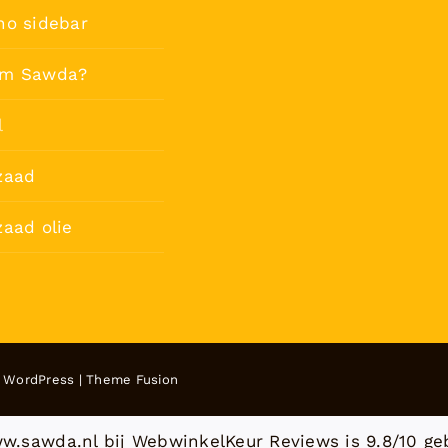
no sidebar
m Sawda?
l
zaad
aad olie
y
WordPress
|
Theme Fusion
w.sawda.nl bij
WebwinkelKeur Reviews
is 9.8/10 ge