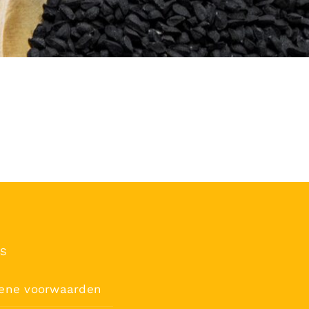
’S
ene voorwaarden