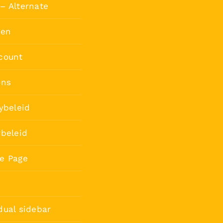
– Alternate
ten
count
ons
ybeleid
rbeleid
e Page
dual sidebar