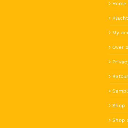
Home 
Klach
My ac
Over 
Privac
Retou
Sampl
Shop
Shop 