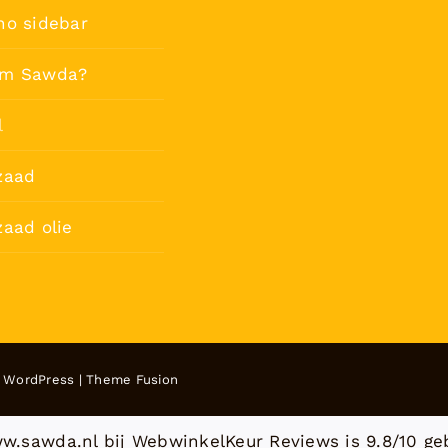
no sidebar
m Sawda?
l
zaad
aad olie
y
WordPress
|
Theme Fusion
w.sawda.nl bij
WebwinkelKeur Reviews
is 9.8/10 ge