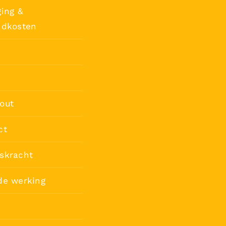
ing &
ndkosten
out
ct
skracht
de werking