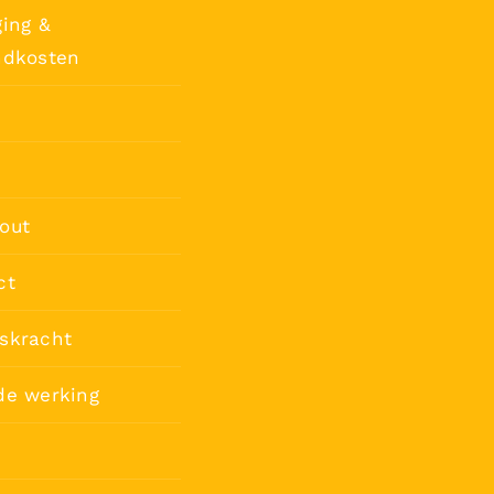
ing &
ndkosten
out
ct
skracht
de werking