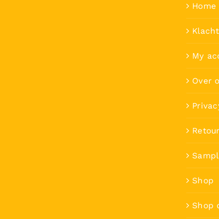
Home 
Klach
My ac
Over 
Privac
Retou
Sampl
Shop
Shop 