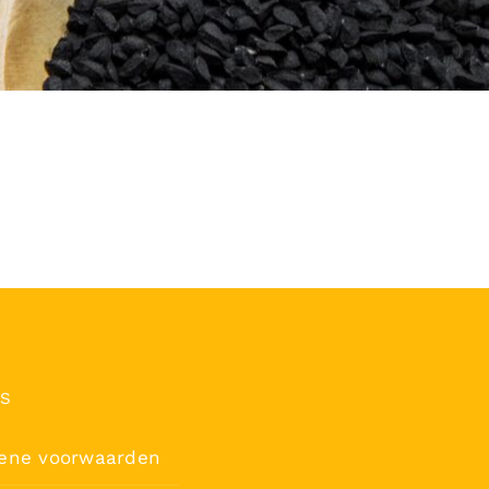
’S
ene voorwaarden