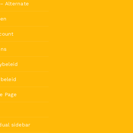
– Alternate
ten
count
ons
ybeleid
rbeleid
e Page
dual sidebar