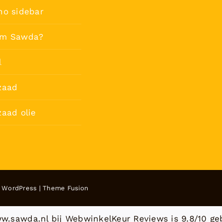
no sidebar
m Sawda?
l
zaad
aad olie
y
WordPress
|
Theme Fusion
w.sawda.nl bij
WebwinkelKeur Reviews
is 9.8/10 ge