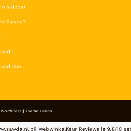
no sidebar
m Sawda?
l
zaad
aad olie
y
WordPress
|
Theme Fusion
w.sawda.nl bij
WebwinkelKeur Reviews
is 9.8/10 ge