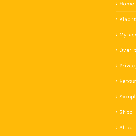
Home 
Klach
My ac
Over 
Privac
Retou
Sampl
Shop
Shop 