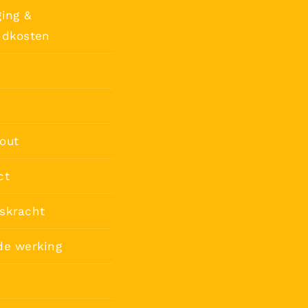
ing &
ndkosten
out
ct
skracht
de werking