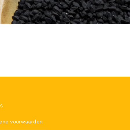
’S
ene voorwaarden