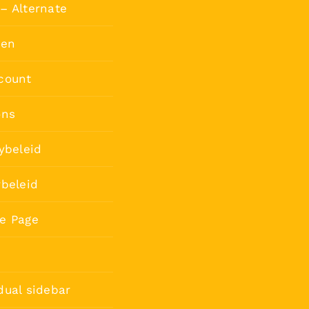
– Alternate
ten
count
ons
ybeleid
rbeleid
e Page
dual sidebar