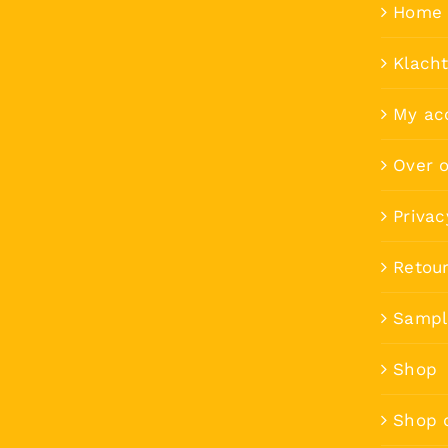
Home 
Klach
My ac
Over 
Privac
Retou
Sampl
Shop
Shop 