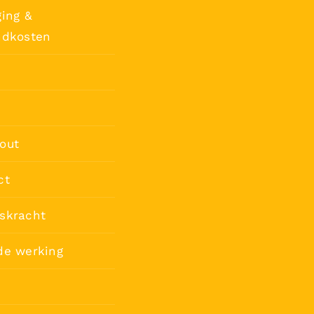
ing &
ndkosten
out
ct
skracht
de werking