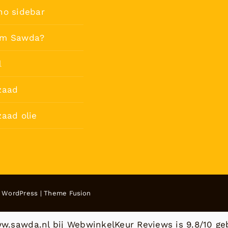
no sidebar
m Sawda?
l
zaad
aad olie
y
WordPress
|
Theme Fusion
w.sawda.nl bij
WebwinkelKeur Reviews
is 9.8/10 ge