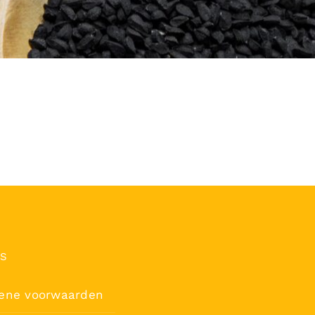
’S
ene voorwaarden