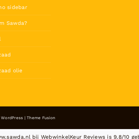
no sidebar
m Sawda?
l
zaad
aad olie
y
WordPress
|
Theme Fusion
w.sawda.nl bij
WebwinkelKeur Reviews
is 9.8/10 ge