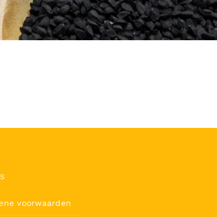
’S
ene voorwaarden