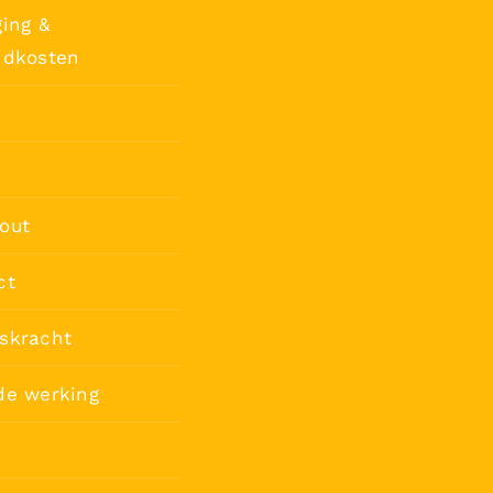
ing &
ndkosten
out
ct
skracht
de werking