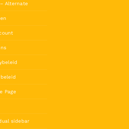
– Alternate
ten
count
ons
ybeleid
rbeleid
e Page
dual sidebar