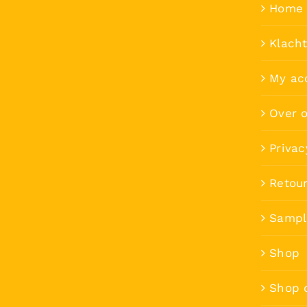
Home 
Klach
My ac
Over 
Privac
Retou
Sampl
Shop
Shop 