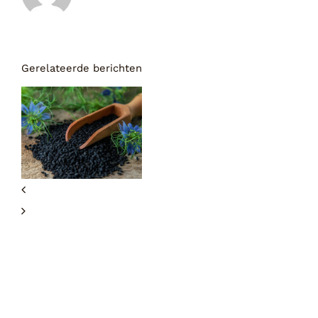
Gerelateerde berichten
Nieuw
onderzoek
toont aan:
Zwartzaadolie
kan helpen bij
de bestrijding
van
ontstekingen